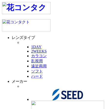
レンズタイプ
1DAY
2WEEKS
カラコン
乱視用
遠近両用
ソフト
ハード
メーカー