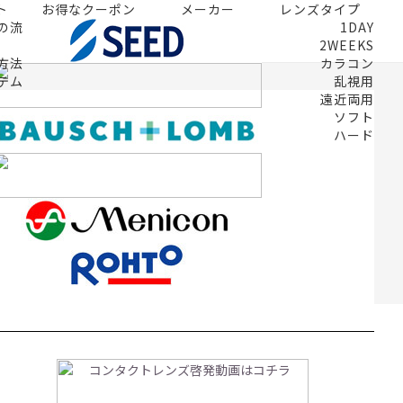
ト
お得なクーポン
メーカー
レンズタイプ
の流
1DAY
2WEEKS
方法
カラコン
テム
乱視用
遠近両用
ソフト
ハード